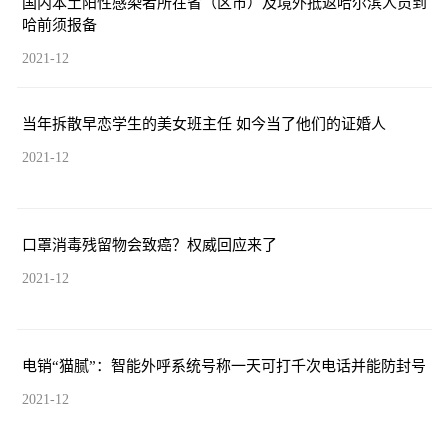
国内本土阳性感染者所在省（区市）及境外抵返哈尔滨人员到
哈前须报备
2021-12
当年拆散早恋学生的美女班主任 如今当了他们的证婚人
2021-12
口罩消毒残留物会致癌？权威回应来了
2021-12
电销“猫腻”：智能外呼系统号称一天可打千次电话并能防封号
2021-12