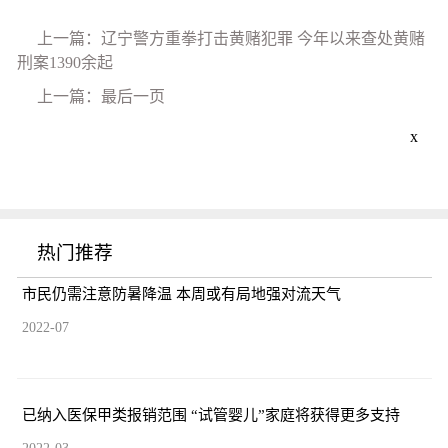
上一篇：辽宁警方重拳打击黄赌犯罪 今年以来查处黄赌
刑案1390余起
上一篇：最后一页
x
热门推荐
市民仍需注意防暑降温 本周或有局地强对流天气
2022-07
已纳入医保甲类报销范围 “试管婴儿”家庭将获得更多支持