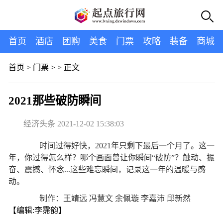
首页
酒店
团购
美食
门票
攻略
装备
商城
首页
>
门票
> >
正文
2021那些破防瞬间
经济头条 2021-12-02 15:38:03
时间过得好快，2021年只剩下最后一个月了。这一
年，你过得怎么样？哪个画面曾让你瞬间“破防”？触动、振
奋、震撼、怀念...这些难忘瞬间，记录这一年的温暖与感
动。
制作：王靖远 冯慧文 余佩璇 李嘉沛 邱新然
【编辑:李霈韵】