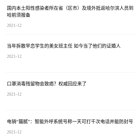
国内本土阳性感染者所在省（区市）及境外抵返哈尔滨人员到
哈前须报备
2021-12
当年拆散早恋学生的美女班主任 如今当了他们的证婚人
2021-12
口罩消毒残留物会致癌？权威回应来了
2021-12
电销“猫腻”：智能外呼系统号称一天可打千次电话并能防封号
2021-12