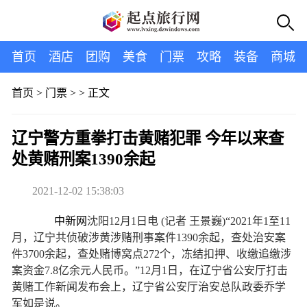
首页
酒店
团购
美食
门票
攻略
装备
商城
首页
>
门票
> >
正文
辽宁警方重拳打击黄赌犯罪 今年以来查
处黄赌刑案1390余起
2021-12-02 15:38:03
中新网
沈阳12月1日电 (记者 王景巍)“2021年1至11
月，辽宁共侦破涉黄涉赌刑事案件1390余起，查处治安案
件3700余起，查处赌博窝点272个，冻结扣押、收缴追缴涉
案资金7.8亿余元人民币。”12月1日，在辽宁省公安厅打击
黄赌工作新闻发布会上，辽宁省公安厅治安总队政委乔学
军如是说。