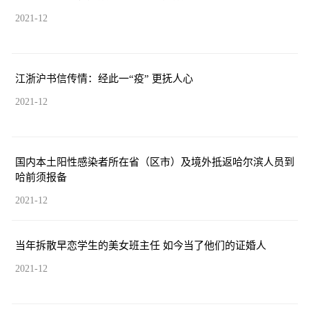
2021-12
江浙沪书信传情：经此一“疫” 更抚人心
2021-12
国内本土阳性感染者所在省（区市）及境外抵返哈尔滨人员到
哈前须报备
2021-12
当年拆散早恋学生的美女班主任 如今当了他们的证婚人
2021-12