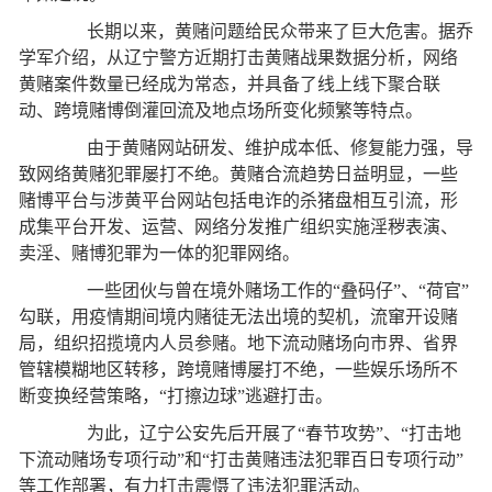
长期以来，黄赌问题给民众带来了巨大危害。据乔
学军介绍，从辽宁警方近期打击黄赌战果数据分析，网络
黄赌案件数量已经成为常态，并具备了线上线下聚合联
动、跨境赌博倒灌回流及地点场所变化频繁等特点。
由于黄赌网站研发、维护成本低、修复能力强，导
致网络黄赌犯罪屡打不绝。黄赌合流趋势日益明显，一些
赌博平台与涉黄平台网站包括电诈的杀猪盘相互引流，形
成集平台开发、运营、网络分发推广组织实施淫秽表演、
卖淫、赌博犯罪为一体的犯罪网络。
一些团伙与曾在境外赌场工作的“叠码仔”、“荷官”
勾联，用疫情期间境内赌徒无法出境的契机，流窜开设赌
局，组织招揽境内人员参赌。地下流动赌场向市界、省界
管辖模糊地区转移，跨境赌博屡打不绝，一些娱乐场所不
断变换经营策略，“打擦边球”逃避打击。
为此，辽宁公安先后开展了“春节攻势”、“打击地
下流动赌场专项行动”和“打击黄赌违法犯罪百日专项行动”
等工作部署，有力打击震慑了违法犯罪活动。