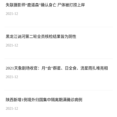
失联摄影师“鹿道森”确认身亡 尸体被打捞上岸
2021-12
黑龙江讷河第二轮全员核检结果皆为阴性
2021-12
2021天象剧场收官：月“会”群星、日全食、流星雨扎堆亮相
2021-12
陕西新增1例境外归国集中隔离期满确诊病例
2021-12