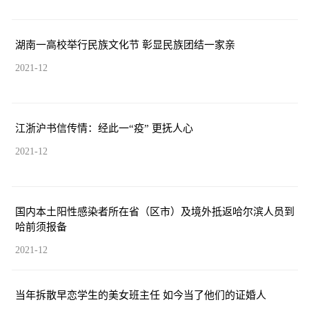
湖南一高校举行民族文化节 彰显民族团结一家亲
2021-12
江浙沪书信传情：经此一“疫” 更抚人心
2021-12
国内本土阳性感染者所在省（区市）及境外抵返哈尔滨人员到
哈前须报备
2021-12
当年拆散早恋学生的美女班主任 如今当了他们的证婚人