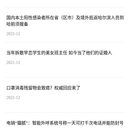
国内本土阳性感染者所在省（区市）及境外抵返哈尔滨人员到
哈前须报备
2021-12
当年拆散早恋学生的美女班主任 如今当了他们的证婚人
2021-12
口罩消毒残留物会致癌？权威回应来了
2021-12
电销“猫腻”：智能外呼系统号称一天可打千次电话并能防封号