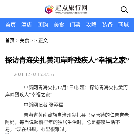
首页
酒店
团购
美食
门票
攻略
装备
商城
首页
>
美食
> >
正文
探访青海尖扎黄河岸畔残疾人“幸福之家”
2021-12-02 15:37:55
中新网
青海尖扎12月1日电 题：探访青海尖扎黄河
岸畔残疾人“幸福之家”
中新网
记者 张添福
青海省黄南藏族自治州尖扎县马克唐镇的仁青吉老
阿妈，每当说起前些年的独居生活时，总是感叹生活不
易，“现在想想，心里很难过。”