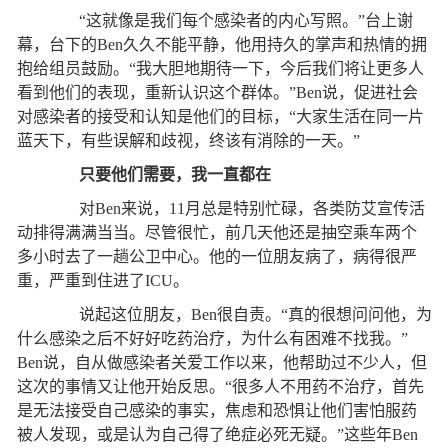
“这就像是我们每个感染者的内心写照。”台上谢
幕，台下的Ben久久不能平静，他用持久的掌声和热情的拥
抱给组员鼓励。“我大胆地期待一下，今后我们将让更多人
看到他们的表现，重新认识这个群体。”Ben说，促进社会
对感染者的接受和认知是他们的目标，“大家生活在同一片
蓝天下，有些误解和歧视，终该有消除的一天。”
只要他们需要，我一直都在
对Ben来说，11月总是特别忙碌，各类防艾宣传活
动排得满满当当。尽管很忙，前几天他还是抽空乘车两个
多小时去了一趟公卫中心。他的一位朋友病了，病得很严
重，严重到住进了ICU。
说起这位朋友，Ben很自责。“真的很想问问他，为
什么感染之后不好好吃药治疗，为什么有困难不找我。”
Ben说，自从做感染者关爱工作以来，他帮助过不少人，但
这次的事情又让他开始反思。“很多人不用药不治疗，首先
是无法接受自己感染的事实，焦虑和恐惧让他们害怕服药
被人发现，或是认为自己得了绝症必死无疑。”这些年Ben