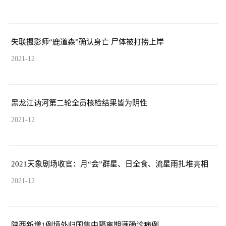
失联摄影师“鹿道森”确认身亡 尸体被打捞上岸
2021-12
黑龙江讷河第二轮全员核检结果皆为阴性
2021-12
2021天象剧场收官：月“会”群星、日全食、流星雨扎堆亮相
2021-12
陕西新增1例境外归国集中隔离期满确诊病例