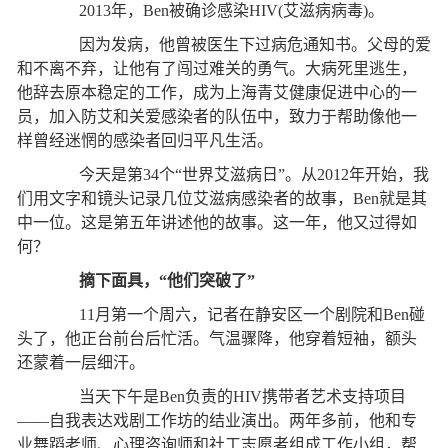
2013年，Ben被确诊感染HIV(艾滋病病毒)。
因为发病，他曾被医生下过病危通知书。父母的爱
和不离不弃，让他有了闯过难关的勇气。大病死里逃生，
他辞去原本稳定的工作，成为上海青艾健康促进中心的一
员，加入防艾和关爱感染者的队伍中，致力于帮助像他一
样曾经迷惘的感染者回归平凡生活。
今天是第34个“世界艾滋病日”。从2012年开始，我
们用文字和镜头记录几位艾滋病感染者的故事，Ben就是其
中一位。这是第五年讲述他的故事。这一年，他又过得如
何？
摘下面具，“他们突破了”
11月第一个周六，记者在静安区一个剧院和Ben碰
头了，他正台前台后忙活。气温骤降，他穿着短袖，额头
还蒙着一层细汗。
当天下午是Ben负责的HIV携带者艺术支持项目
——自我表达戏剧工作坊的结业演出。两年多前，他和专
业舞蹈老师、心理咨询师和社工志愿者组成工作小组，帮