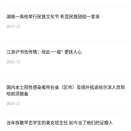
湖南一高校举行民族文化节 彰显民族团结一家亲
2021-12
江浙沪书信传情：经此一“疫” 更抚人心
2021-12
国内本土阳性感染者所在省（区市）及境外抵返哈尔滨人员到
哈前须报备
2021-12
当年拆散早恋学生的美女班主任 如今当了他们的证婚人