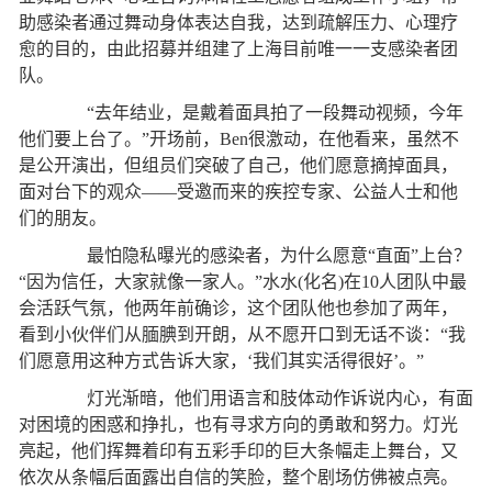
助感染者通过舞动身体表达自我，达到疏解压力、心理疗
愈的目的，由此招募并组建了上海目前唯一一支感染者团
队。
“去年结业，是戴着面具拍了一段舞动视频，今年
他们要上台了。”开场前，Ben很激动，在他看来，虽然不
是公开演出，但组员们突破了自己，他们愿意摘掉面具，
面对台下的观众——受邀而来的疾控专家、公益人士和他
们的朋友。
最怕隐私曝光的感染者，为什么愿意“直面”上台？
“因为信任，大家就像一家人。”水水(化名)在10人团队中最
会活跃气氛，他两年前确诊，这个团队他也参加了两年，
看到小伙伴们从腼腆到开朗，从不愿开口到无话不谈：“我
们愿意用这种方式告诉大家，‘我们其实活得很好’。”
灯光渐暗，他们用语言和肢体动作诉说内心，有面
对困境的困惑和挣扎，也有寻求方向的勇敢和努力。灯光
亮起，他们挥舞着印有五彩手印的巨大条幅走上舞台，又
依次从条幅后面露出自信的笑脸，整个剧场仿佛被点亮。