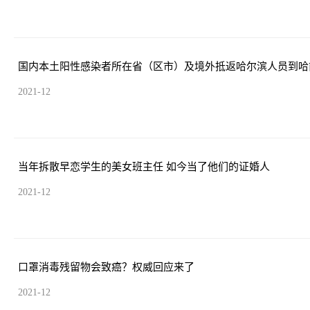
国内本土阳性感染者所在省（区市）及境外抵返哈尔滨人员到哈
2021-12
当年拆散早恋学生的美女班主任 如今当了他们的证婚人
2021-12
口罩消毒残留物会致癌？权威回应来了
2021-12