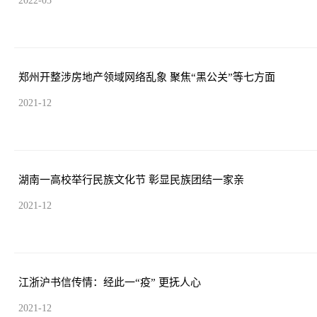
2022-03
郑州开整涉房地产领域网络乱象 聚焦“黑公关”等七方面
2021-12
湖南一高校举行民族文化节 彰显民族团结一家亲
2021-12
江浙沪书信传情：经此一“疫” 更抚人心
2021-12