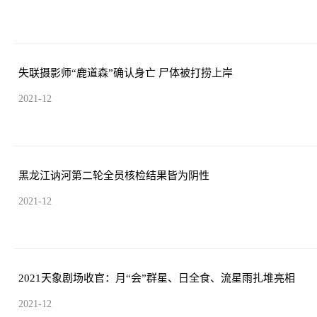
失联摄影师“鹿道森”确认身亡 尸体被打捞上岸
2021-12
黑龙江讷河第二轮全员核检结果皆为阴性
2021-12
2021天象剧场收官：月“会”群星、日全食、流星雨扎堆亮相
2021-12